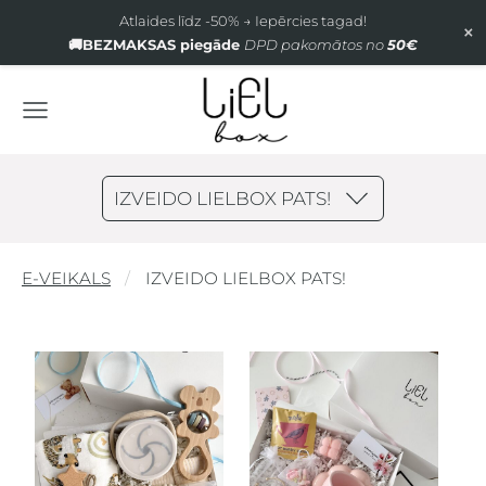
Atlaides līdz -50% → Iepērcies tagad!
×
🚚BEZMAKSAS piegāde
DPD pakomātos no
50€
IZVEIDO LIELBOX PATS!
E-VEIKALS
IZVEIDO LIELBOX PATS!