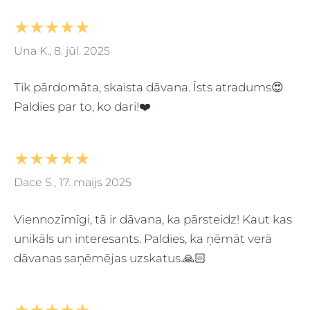
★★★★★
Una K., 8. jūl. 2025
Tik pārdomāta, skaista dāvana. Īsts atradums😍
Paldies par to, ko dari!❤️
★★★★★
Dace S., 17. maijs 2025
Viennozīmīgi, tā ir dāvana, ka pārsteidz! Kaut kas
unikāls un interesants. Paldies, ka ņēmāt verā
dāvanas saņēmējas uzskatus.🙏🏻