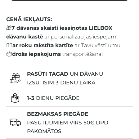
CENĀ IEKĻAUTS:
🎁
7 dāvanas skais
ti iesaiņotas LIELBOX
dāvanu kastē
ar personalizācijas iespējām
✍🏻
ar roku rakstīta kartīte
ar Tavu vēstījumu
📦
drošs iepakojums
transportēšanai
PASŪTI TAGAD
UN DĀVANU
IZSŪTĪSIM
3 DIENU LAIKĀ
1-3
DIENU PIEGĀDE
BEZMAKSAS PIEGĀDE
PASŪTĪJUMIEM VIRS
50€
DPD
PAKOMĀTOS