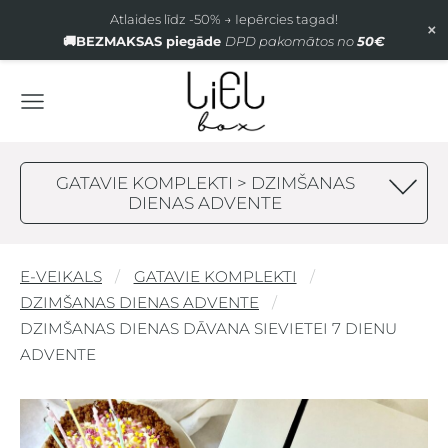
Atlaides līdz -50% → Iepērcies tagad!
×
🚚BEZMAKSAS piegāde
DPD pakomātos no
50€
GATAVIE KOMPLEKTI > DZIMŠANAS
DIENAS ADVENTE
E-VEIKALS
GATAVIE KOMPLEKTI
DZIMŠANAS DIENAS ADVENTE
DZIMŠANAS DIENAS DĀVANA SIEVIETEI 7 DIENU
ADVENTE