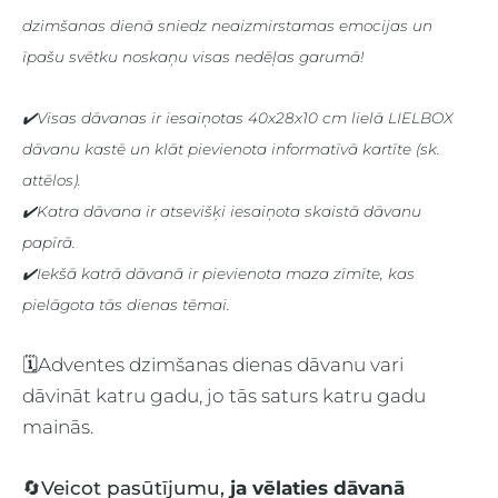
dzimšanas dienā sniedz neaizmirstamas emocijas un
īpašu svētku noskaņu visas nedēļas garumā!
✔️Visas dāvanas ir iesaiņotas 40x28x10 cm lielā
LIELBOX
dāvanu kastē un klāt pievienota informatīvā kartīte (sk.
attēlos).
✔️Katra dāvana ir atsevišķi iesaiņota skaistā dāvanu
papīrā.
✔️Iekšā katrā dāvanā ir pievienota maza zīmīte, kas
pielāgota tās dienas tēmai.
🗓️Adventes dzimšanas dienas dāvanu vari
dāvināt katru gadu, jo tās saturs katru gadu
mainās.
🔄Veicot pasūtījumu,
ja vēlaties dāvanā