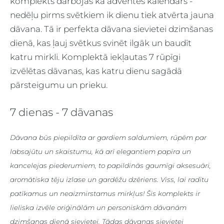
komplekts darbojas kā adventes kalendārs -
nedēļu pirms svētkiem ik dienu tiek atvērta jauna
dāvana. Tā ir perfekta dāvana sievietei dzimšanas
dienā, kas ļauj svētkus svinēt ilgāk un baudīt
katru mirkli. Komplektā iekļautas 7 rūpīgi
izvēlētas dāvanas, kas katru dienu sagādā
pārsteigumu un prieku.
7 dienas - 7 dāvanas
Dāvana būs piepildīta ar gardiem saldumiem, rūpēm par
labsajūtu un skaistumu, kā arī elegantiem papīra un
kancelejas piederumiem, to papildinās gaumīgi aksesuāri,
aromātiska tēju izlase un gardēžu dzēriens. Viss, lai radītu
patīkamus un neaizmirstamus mirkļus!
Šis komplekts ir
lieliska izvēle oriģinālām un personiskām dāvanām
dzimšanas dienā sievietei. Tādas dāvanas sievietei