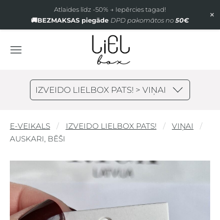
Atlaides līdz -50% → Iepērcies tagad!
×
🚚BEZMAKSAS piegāde
DPD pakomātos no
50€
IZVEIDO LIELBOX PATS! > VIŅAI
E-VEIKALS
IZVEIDO LIELBOX PATS!
VIŅAI
AUSKARI, BĒŠI