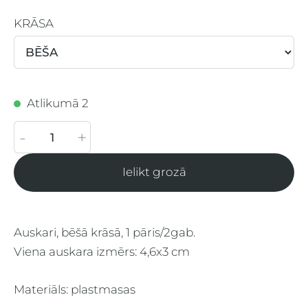
KRĀSA
Atlikumā 2
-
+
Ielikt grozā
Auskari, bēšā krāsā, 1 pāris/2gab.
Viena auskara izmērs: 4,6x3 cm
Materiāls: plastmasas