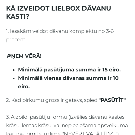
KĀ IZVEIDOT LIELBOX DĀVANU
KASTI?
1. Iesakām veidot dāvanu komplektu no 3-6
precēm.
🔎ŅEM VĒRĀ!
Minimālā pasūtījuma summa ir 15 eiro.
Minimālā vienas dāvanas summa ir 10
eiro.
2. Kad pirkumu grozs ir gatavs, spied
"PASŪTĪT"
3. Aizpildi pasūtīju formu (izvēlies dāvanu kastes
krāsu, lentas krāsu, vai nepieciešama apsveikuma
kartiņa, zīmīte, uzlīme ''NEVĒRT VAĻĀ LĪDZ...").